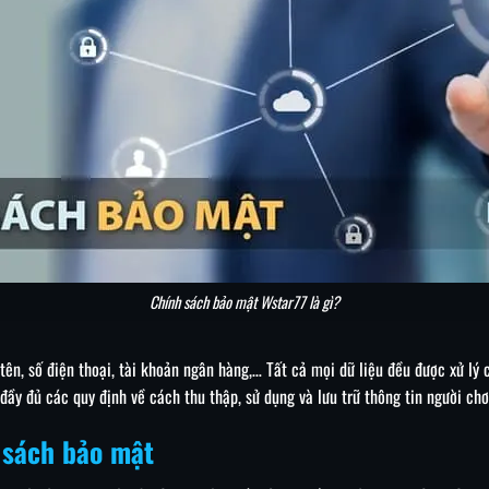
Chính sách bảo mật Wstar77 là gì?
ên, số điện thoại, tài khoản ngân hàng,… Tất cả mọi dữ liệu đều được xử lý 
ầy đủ các quy định về cách thu thập, sử dụng và lưu trữ thông tin người chơ
h sách bảo mật