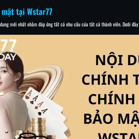
 mật tại Wstar77
 dung mới nhất nhằm đáp ứng tất cả nhu cầu của tất cả thành viên. Dưới đây