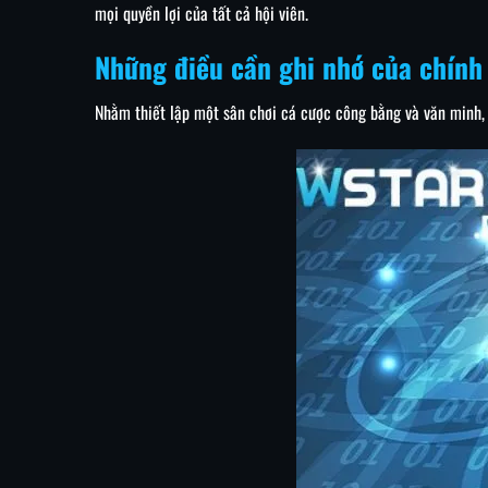
mọi quyền lợi của tất cả hội viên.
Những điều cần ghi nhớ của chính
Nhằm thiết lập một sân chơi cá cược công bằng và văn minh, 