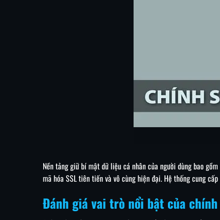
Nền tảng giữ bí mật dữ liệu cá nhân của người dùng bao gồm t
mã hóa SSL tiên tiến và vô cùng hiện đại. Hệ thống cung cấp đ
Đánh giá vai trò nổi bật của chín