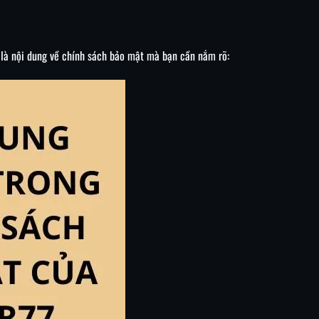
 là nội dung về
chính sách bảo mật
mà bạn cần nắm rõ: