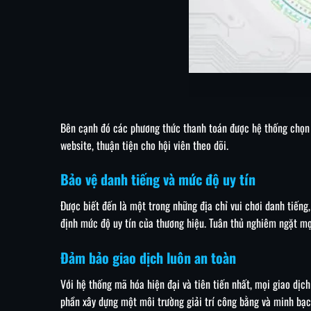
Bên cạnh đó các phương thức thanh toán được hệ thống chọn lọ
website, thuận tiện cho hội viên theo dõi.
Bảo vệ danh tiếng và mức độ uy tín
Được biết đến là một trong những địa chỉ vui chơi danh tiếng
định mức độ uy tín của thương hiệu. Tuân thủ nghiêm ngặt mọ
Đảm bảo giao dịch luôn an toàn
Với hệ thống mã hóa hiện đại và tiên tiến nhất, mọi giao dịc
phần xây dựng một môi trường giải trí công bằng và minh bạc