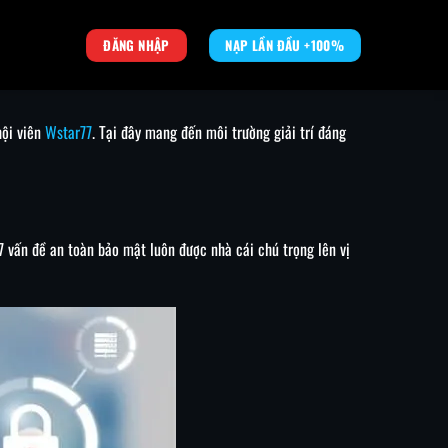
ĐĂNG NHẬP
NẠP LẦN ĐẦU +100%
hội viên
Wstar77
. Tại đây mang đến môi trường giải trí đáng
7 vấn đề an toàn bảo mật luôn được nhà cái chú trọng lên vị